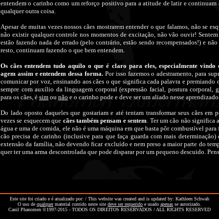
entendem o carinho como um reforço positivo para a atitude de latir e continuam
qualquer outra coisa.
Apesar de muitas vezes nossos cães mostrarem entender o que falamos, não se esqu
não existir qualquer controle nos momentos de excitação, não vão ouvir! Sente
estão fazendo nada de errado (pelo contrário, estão sendo recompensados!) e nã
resto, continuam fazendo o que bem entendem.
Os cães entendem tudo aquilo o que é claro para eles, especialmente vindo 
agem assim e entendem dessa forma.
Por isso fazemos o adestramento, para supr
comunicar por voz, ensinando aos cães o que significa cada palavra e premiando o
sempre com auxílio da linguagem corporal (expressão facial, postura corporal, ge
para os cães, é
sim
ou
não
e o carinho pode e deve ser um aliado nesse aprendizado
Do lado oposto daqueles que gostariam e até tentam transformar seus cães em p
vezes se esquecem que
cães também pensam e sentem
. Ter um cão não significa
água e uma de comida, ele não é uma máquina em que basta pôr combustível para 
cão precisa de carinho (inclusive para que faça guarda com mais determinação)
extensão da família, não devendo ficar excluído e nem preso a maior parte do te
quer ter uma arma descontrolada que pode disparar por um pequeno descuido. Pens
Este site foi criado e é atualizado por: / This website was created and is updated by:
Kathleen Schwab
O uso de
qualquer
material contido neste site
deve ser requerido
e usado
apenas
se autorizado.
Canil Phanomen ©1997-2015 - TODOS OS DIREITOS RESERVADOS / ALL RIGHTS RESERVED