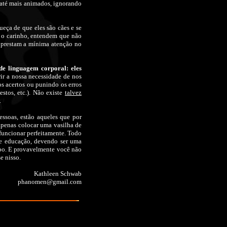
 até mais animados, ignorando
eça de que eles são cães e se
m o carinho, entendem que não
o prestam a mínima atenção no
de linguagem corporal: eles
ir a nossa necessidade de nos
s acertos ou punindo os erros
stos, etc.). Não existe
talvez
.
essoas, estão aqueles que por
 apenas colocar uma vasilha de
funcionar perfeitamente. Todo
 e educação, devendo ser uma
mpo. E provavelmente você não
e nisso.
Kathleen Schwab
phanomen@gmail.com