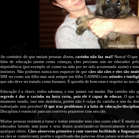
Ao contrário do que muitas pessoas dizem,
carinho não faz mal!
Nunca! O que é
falta de educação (assim como crianças, cães precisam sim ser educados pelos
dependência (por exemplo só comer na mão por ter sido acostumado assim) e tratá-
instintos. Não podemos nunca nos esquecer de que
cães são cães e eles são muit
SIM ser como um filho mas será sempre um filho CANINO com
atitudes e inteli
que não deve ser tratado como humano. É questão de bem estar e respeito ao seu cã
Educação é a chave, todos sabemos, e isso jamais vai mudar. Dar carinho não q
segredo é dar o carinho na hora certa, pois ele é capaz de educar.
O que tr
momento errado, isso sim deseduca, porém não é culpa do carinho e sim do don
indesejado sem perceber!
O que traz problemas é a falta de educação/disciplina
Disciplina é essencial para um convívio prazeroso com seu cão.
Muitas pessoas resistem a tratar e tentar entender seus cães como cães! É muit
educados latindo sem parar e seus donos acariciando-os freneticamente e dizen
qualquer efeito.
Cães absorvem primeiro e com enorme facilidade a linguagem
os cães se comunicam), porém o significado das palavras ditas jamais será absorvido