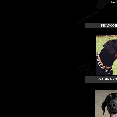
Em 
PHANOME
GABINA VO