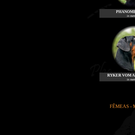
PHANOME
in me
RYKER VOM 
in me
FÊMEAS - 