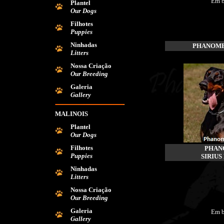
Em b
Plantel
Our Dogs
Filhotes
Puppies
Ninhadas
PHANOME
Litters
Nossa Criação
Our Breeding
Galeria
Gallery
MALINOIS
Plantel
Our Dogs
Filhotes
PHAN
Puppies
SIRIUS
Ninhadas
Litters
Nossa Criação
Our Breeding
Galeria
Em b
Gallery