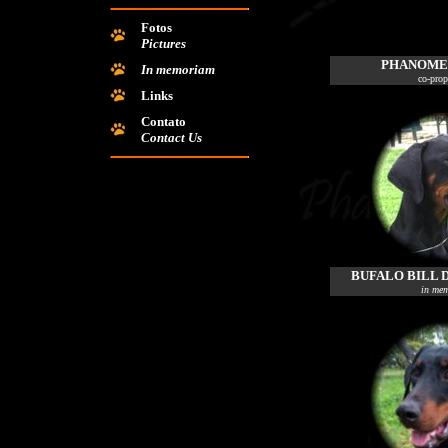
Fotos
Pictures
PHANOME
In memoriam
co-prop
Links
Contato
Contact Us
BUFALO BILL
in me