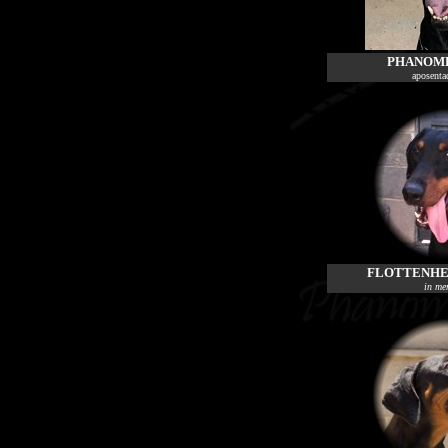
PHANOM
aposentad
FLOTTENHE
in me