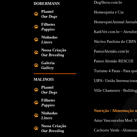
DogShow.com.br
DOBERMANN
Plantel
Homeopatia e Cia
Our Dogs
HomeopatiAnimal Arenal
Filhotes
Puppies
KathVet.com.br ~ Atendim
Ninhadas
Núcleo Paulista do CBPA
Litters
Nossa Criação
PastorAlemão.com.br
Our Breeding
Pastor Alemão RESCUE
Galeria
Gallery
Turismo 4 Patas - Para qu
MALINOIS
UIPA - União Internaciona
Plantel
Ville Chamonix
- Bulldog
Our Dogs
Filhotes
Puppies
Nutrição / Alimentação n
Ninhadas
Litters
Artur Vasconcelos Med. Vet
Nossa Criação
Cachorro Verde - Alimenta
Our Breeding