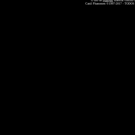
O uso de
qualquer
material contido 
Canil Phanomen ©1997-2017 - TOD