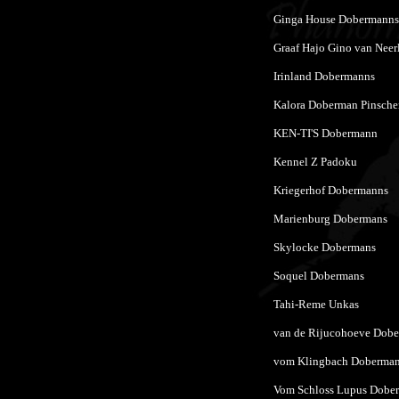
Ginga House Dobermanns
Graaf Hajo Gino van Neer
Irinland Dobermanns
Kalora Doberman Pinsche
KEN-TI'S Dobermann
Kennel Z Padoku
Kriegerhof Dobermanns
Marienburg Dobermans
Skylocke Dobermans
Soquel Dobermans
Tahi-Reme Unkas
van de Rijucohoeve Dob
vom Klingbach Doberma
Vom Schloss Lupus Dobe