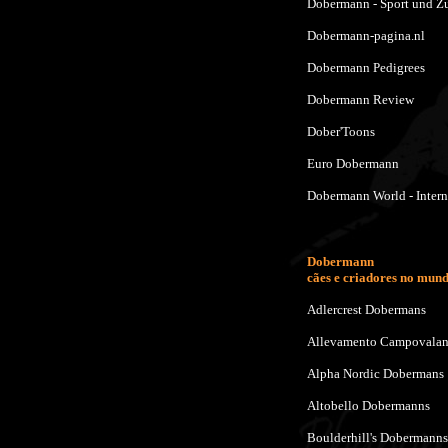
Dobermann - Sport und Z
Dobermann-pagina.nl
Dobermann Pedigrees
Dobermann Review
Dober'Toons
Euro Dobermann
Dobermann World - Intern
Dobermann
cães e criadores no mun
Adlercrest Dobermans
Allevamento Campovala
Alpha Nordic Dobermans
Altobello Dobermanns
Boulderhill's Dobermanns