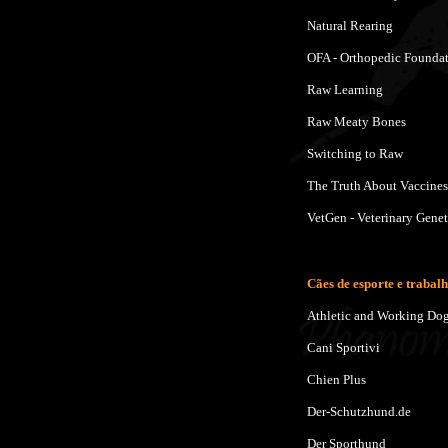
Natural Rearing
OFA - Orthopedic Foundat
Raw Learning
Raw Meaty Bones
Switching to Raw
The Truth About Vaccines
VetGen - Veterinary Genet
Cães de esporte e trabal
Athletic and Working Do
Cani Sportivi
Chien Plus
Der-Schutzhund.de
Der Sporthund