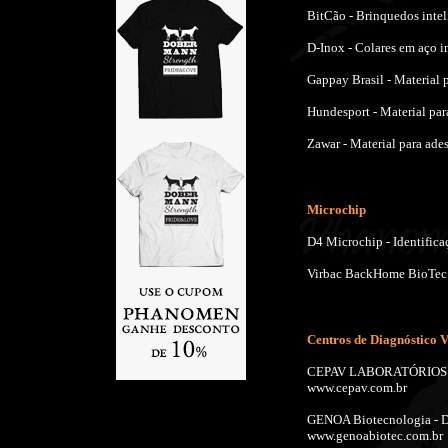
BitCão - Brinquedos inteli
D-Inox - Colares em aço i
Gappay Brasil - Material 
Hundesport - Material pa
Zawar - Material para ade
Microchip
D4 Microchip - Identific
Virbac BackHome BioTec -
Centros de Diagnóstico V
CEPAV LABORATÓRIOS - 
www.cepav.com.br
GENOA Biotecnologia - D
www.genoabiotec.com.br