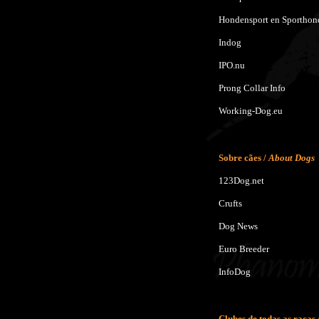
Hondensport en Sporthon
Indog
IPO.nu
Prong Collar Info
Working-Dog.eu
Sobre cães /
About Dogs
123Dog.net
Crufts
Dog News
Euro Breeder
InfoDog
Clubes de todas as raças 