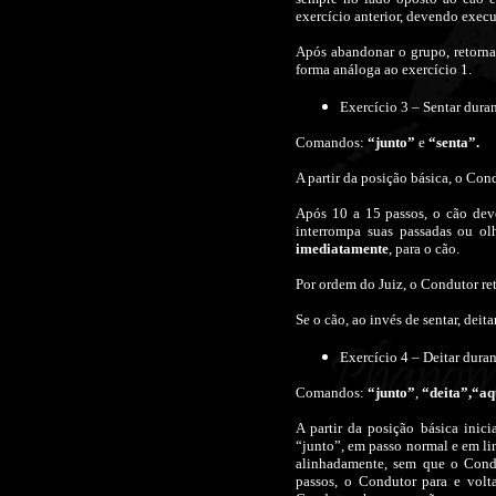
exercício anterior, devendo exec
Após abandonar o grupo, retorna
forma análoga ao exercício 1.
Exercício 3 – Sentar dura
Comandos:
“junto”
e
“senta”.
A partir da posição básica, o Con
Após 10 a 15 passos, o cão dev
interrompa suas passadas ou ol
imediatamente
, para o cão.
Por ordem do Juiz, o Condutor ret
Se o cão, ao invés de sentar, deit
Exercício 4 – Deitar dura
Comandos:
“junto”
,
“deita”,“a
A partir da posição básica ini
“junto”, em passo normal e em lin
alinhadamente, sem que o Condu
passos, o Condutor para e volt