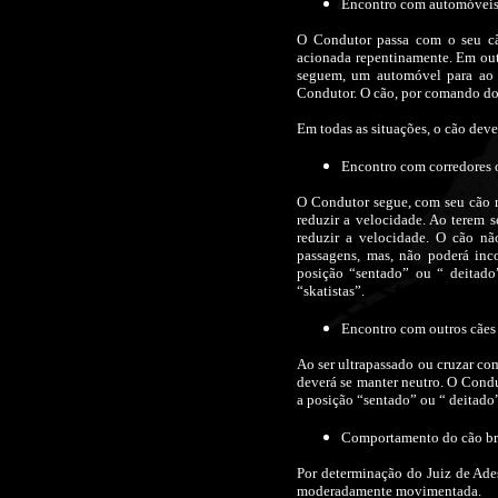
Encontro com automóvei
O Condutor passa com o seu cão
acionada repentinamente. Em out
seguem, um automóvel para ao l
Condutor. O cão, por comando do
Em todas as situações, o cão deve
Encontro com corredores o
O Condutor segue, com seu cão n
reduzir a velocidade. Ao terem 
reduzir a velocidade. O cão nã
passagens, mas, não poderá inc
posição “sentado” ou “ deitado
“skatistas”.
Encontro com outros cães
Ao ser ultrapassado ou cruzar c
deverá se manter neutro. O Cond
a posição “sentado” ou “ deitado
Comportamento do cão bre
Por determinação do Juiz de Ade
moderadamente movimentada.