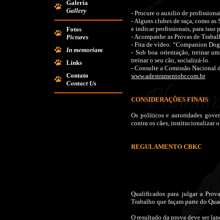
Galeria
Gallery
- Procure o auxilio de profission
- Alguns clubes de raça, como as 
e indicar profissionais, para isso
Fotos
- Acompanhe as Provas de Trabalho
Pictures
- Fita de vídeo: “Companion Dog
In memoriam
- Sob boa orientação, treinar u
treinar o seu cão, socializá-lo.
Links
- Consulte a Comissão Nacional 
Contato
www.adestramentobr.com.br
Contact Us
CONSIDERAÇÕES FINAIS
Os políticos e autoridades gove
contra os cães, institucionalizar 
REGULAMENTO CBKC
Qualificados para julgar a Pro
Trabalho que façam parte do Quad
O resultado da prova deve ser lan