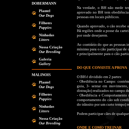
DOBERMANN
Na verdade, o BH não mede temp
Plantel
aprovado no BH tem obediência b
Our Dogs
pessoas em locais públicos.
Filhotes
Quando aprovado, o cão recebe o
Puppies
Há regiões onde a posse da cartei
Ninhadas
por onde desejarem.
Litters
Ao contrário do que as pessoas 
Nossa Criação
mínimo para o cão participar de 
Our Breeding
e principalmente para o cão parti
Galeria
Gallery
DO QUE CONSISTE A PROVA
MALINOIS
O BH é dividido em 2 partes:
- Obediência no Campo: contém 
Plantel
guia, 3- sentar em movimento,
Our Dogs
distração) realizados no campo d
Filhotes
- Obediência e Comportamento n
Puppies
comportamento do cão sob condiç
do trânsito por um curto tempo) r
Ninhadas
Litters
Podem participar cães de qualque
Nossa Criação
Our Breeding
ONDE E COMO TREINAR