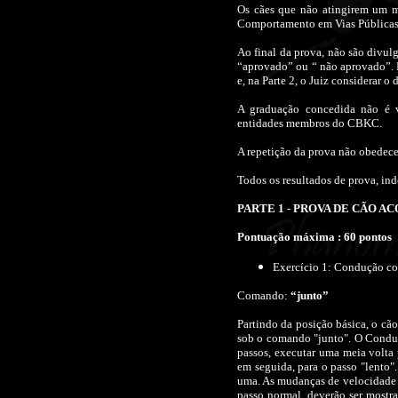
Os cães que não atingirem um m
Comportamento em Vias Públicas
Ao final da prova, não são divul
“aprovado” ou “ não aprovado”. 
e, na Parte 2, o Juiz considerar o
A graduação concedida não é v
entidades membros do CBKC.
A repetição da prova não obedece
Todos os resultados de prova, in
PARTE 1 - PROVA DE CÃO 
Pontuação máxima : 60 pontos
Exercício 1: Condução co
Comando:
“junto”
Partindo da posição básica, o cã
sob o comando "junto". O Condut
passos, executar uma meia volta p
em seguida, para o passo "lento"
uma. As mudanças de velocidade d
passo normal, deverão ser mostra