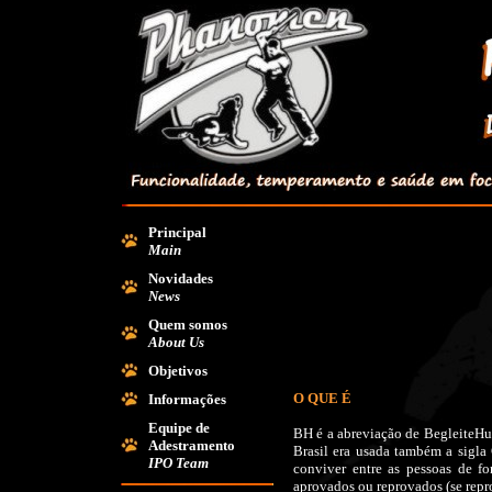
Principal
Main
Novidades
News
Quem somos
About Us
Objetivos
O QUE É
Informações
Equipe de
BH é a abreviação de BegleiteH
Adestramento
Brasil era usada também a sigla 
IPO Team
conviver entre as pessoas de f
aprovados ou reprovados (se repro